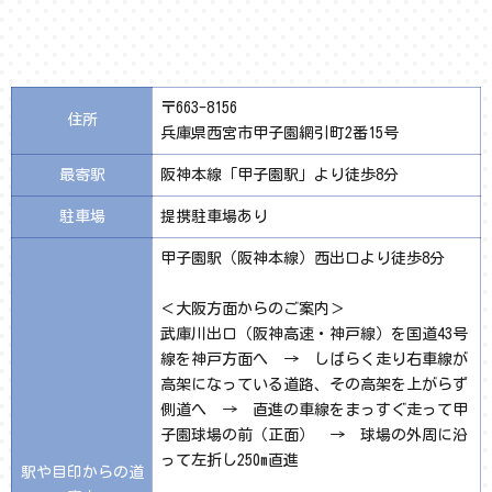
〒663-8156
住所
兵庫県西宮市甲子園網引町2番15号
最寄駅
阪神本線「甲子園駅」より徒歩8分
駐車場
提携駐車場あり
甲子園駅（阪神本線）西出口より徒歩8分
＜大阪方面からのご案内＞
武庫川出口（阪神高速・神戸線）を国道43号
線を神戸方面へ → しばらく走り右車線が
高架になっている道路、その高架を上がらず
側道へ → 直進の車線をまっすぐ走って甲
子園球場の前（正面） → 球場の外周に沿
って左折し250m直進
駅や目印からの道